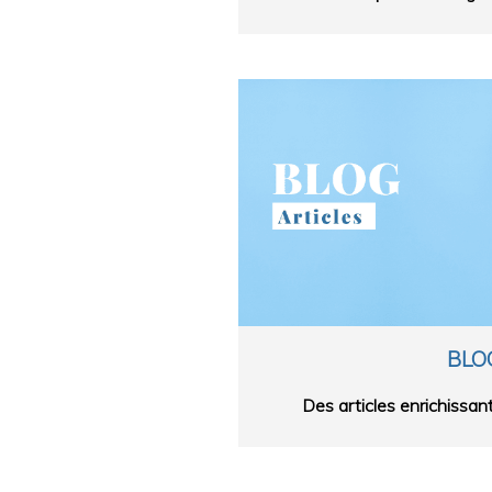
BLO
Des articles enrichissants