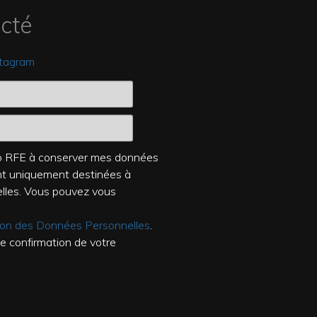
cté
stagram
dio RFE à conserver mes données
ont uniquement destinées à
elles. Vous pouvez vous
tion des Données Personnelles
.
de confirmation de votre