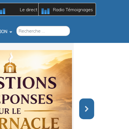
Le direct
Radio Témoignages
A
A
c
c
B
B
RECHERCHER
ION