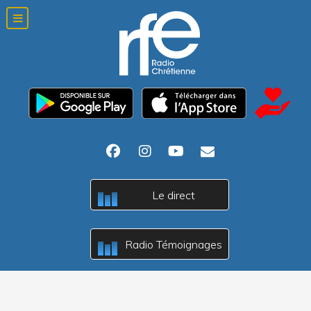
Le direct
c
B
A
Radio Témoignages
c
B
A