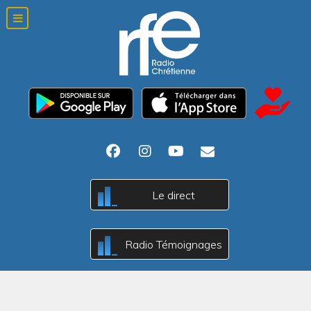
Le direct
A
c
B
Radio Témoignages
A
c
B