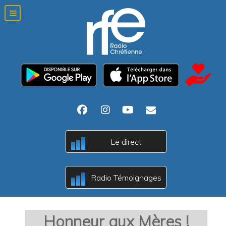
Le direct
B
A
c
Radio Témoignages
B
A
c
Honneur aux Mères !