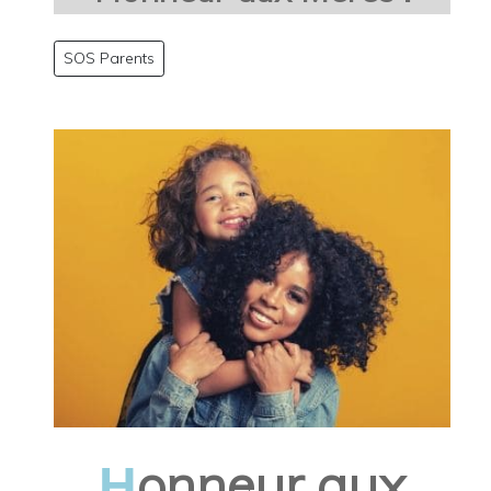
SOS Parents
onneur aux
H