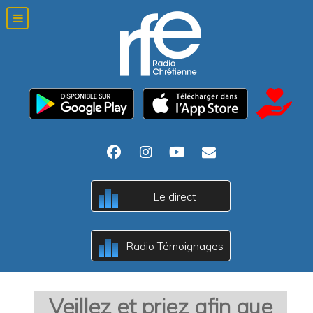
Le direct
A
B
c
Radio Témoignages
A
B
c
Veillez et priez afin que