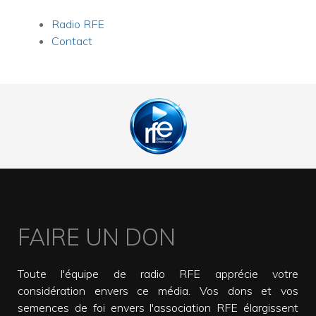
Radio RFE
Contact
FAIRE UN DON
Toute l'équipe de radio RFE apprécie votre
considération envers ce média. Vos dons et vos
semences de foi envers l'association RFE élargissent