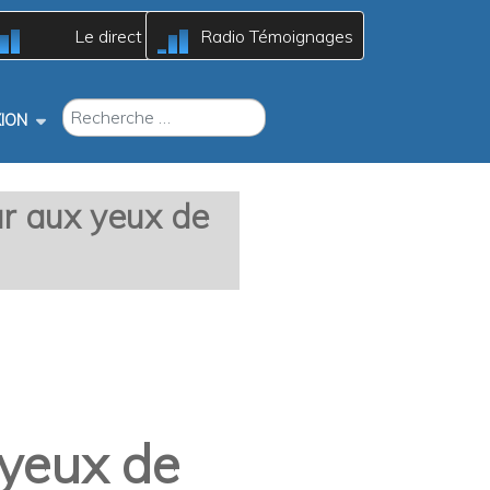
A
A
Le direct
Radio Témoignages
c
c
B
B
RECHERCHER
ION
ur aux yeux de
 yeux de