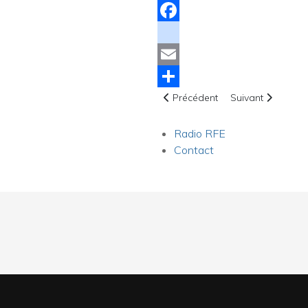
Facebook
instagram
Email
Article précédent : Le podcast 
Article suivant :
Share
Précédent
Suivant
Radio RFE
Contact