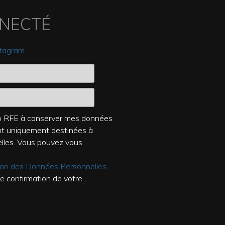
NNECTÉ
stagram
dio RFE à conserver mes données
ont uniquement destinées à
elles. Vous pouvez vous
tion des Données Personnelles
.
de confirmation de votre