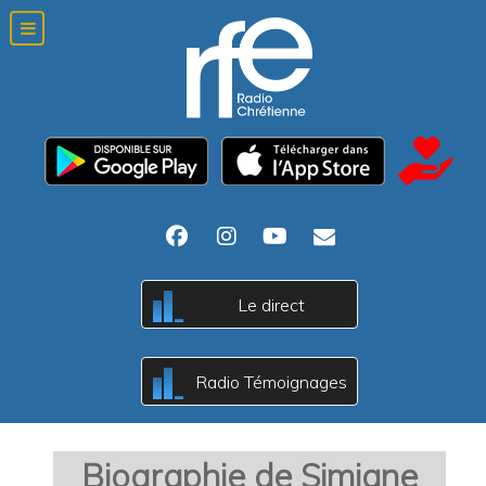
Le direct
A
c
B
Radio Témoignages
A
c
B
Biographie de Simiane