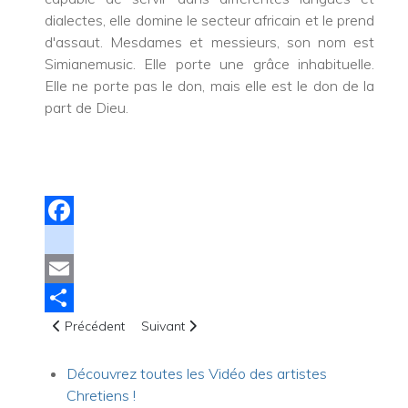
dialectes, elle domine le secteur africain et le prend
d'assaut. Mesdames et messieurs, son nom est
Simianemusic. Elle porte une grâce inhabituelle.
Elle ne porte pas le don, mais elle est le don de la
part de Dieu.
Facebook
instagram
Email
Article précédent : Actualité : Chrétiens persécutés dans le
Article suivant : Biographie de Aniyshai
Share
Précédent
Suivant
Découvrez toutes les Vidéo des artistes
Chretiens !