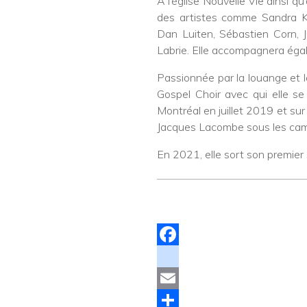
A l’église Nouvelle Vie ainsi q
des artistes comme Sandra K
Dan Luiten, Sébastien Corn, J
Labrie. Elle accompagnera ég
Passionnée par la louange et l
Gospel Choir avec qui elle se
Montréal en juillet 2019 et su
Jacques Lacombe sous les ca
En 2021, elle sort son premier s
Facebook
instagram
Email