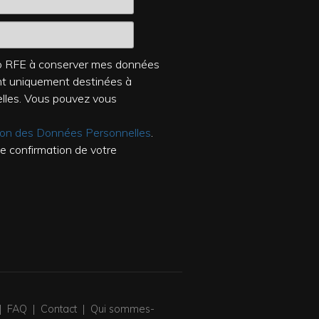
dio RFE à conserver mes données
ont uniquement destinées à
elles. Vous pouvez vous
tion des Données Personnelles
.
de confirmation de votre
|
FAQ
|
Contact
|
Qui sommes-