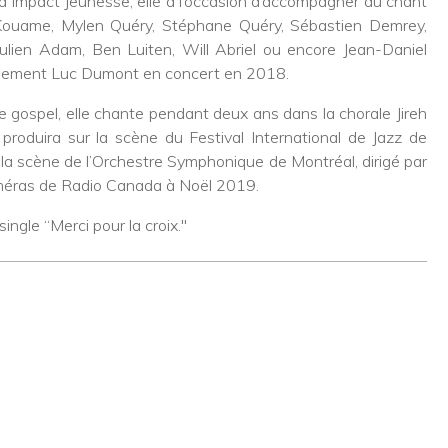
u’à Impact Jeunesse, elle a l’occasion d’accompagner au chant
ouame, Mylen Quéry, Stéphane Quéry, Sébastien Demrey,
ulien Adam, Ben Luiten, Will Abriel ou encore Jean-Daniel
alement Luc Dumont en concert en 2018.
e gospel, elle chante pendant deux ans dans la chorale Jireh
 produira sur la scène du Festival International de Jazz de
r la scène de l’Orchestre Symphonique de Montréal, dirigé par
méras de Radio Canada à Noël 2019.
ingle “Merci pour la croix."