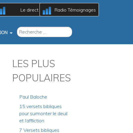
A
A
Le direct
Radio Témoignages
c
c
B
B
RECHERCHER
ION
LES PLUS
POPULAIRES
Paul Baloche
15 versets bibliques
pour surmonter le deuil
et l’affliction
7 Versets bibliques