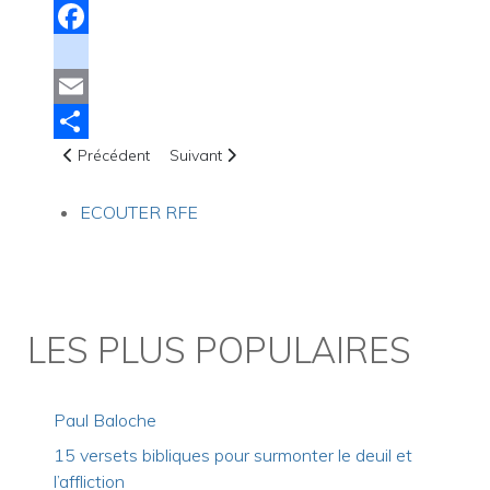
Facebook
instagram
Email
Article précédent : Séminaire avec Mylène DUFEIL Le Dima
Article suivant : Eglise Connexion Vie : Co
Share
Précédent
Suivant
ECOUTER RFE
LES PLUS POPULAIRES
Paul Baloche
15 versets bibliques pour surmonter le deuil et
l’affliction