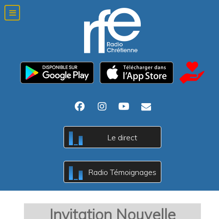
Le direct
c
B
A
Radio Témoignages
c
B
A
Invitation Nouvelle