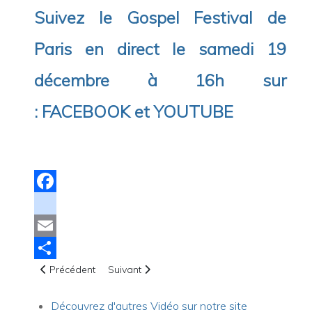
Suivez le Gospel Festival de
Paris en direct le samedi 19
décembre à 16h sur
:
FACEBOOK
et
YOUTUBE
Facebook
instagram
Email
Article précédent : Dernier album de Paul Baloche "Behold
Article suivant : Séminaire avec Mylène DU
Share
Précédent
Suivant
Découvrez d'autres Vidéo sur notre site