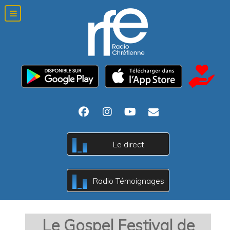
Le direct
c
B
A
Radio Témoignages
c
B
A
Le Gospel Festival de