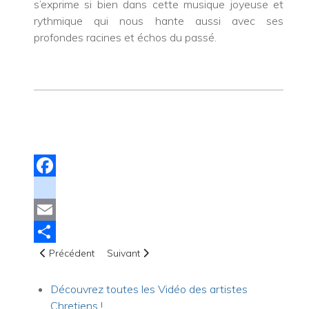
s’exprime si bien dans cette musique joyeuse et
rythmique qui nous hante aussi avec ses
profondes racines et échos du passé.
Facebook
instagram
Email
Article précédent : Vidéo - Là où est le maître par Gwen Dr
Article suivant : Groupe Sles
Share
Précédent
Suivant
Découvrez toutes les Vidéo des artistes
Chretiens !