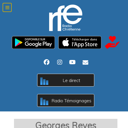
c
Le direct
B
A
c
Radio Témoignages
B
A
Georges Reyes