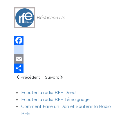
Rédaction rfe
Facebook
instagram
Email
Article précédent : Joseph a fait confiance à Dieu
Article suivant : Nigeria : L’intensification de
Share
Précédent
Suivant
Ecouter la radio RFE Direct
Ecouter la radio RFE Témoignage
Comment Faire un Don et Soutenir la Radio
RFE