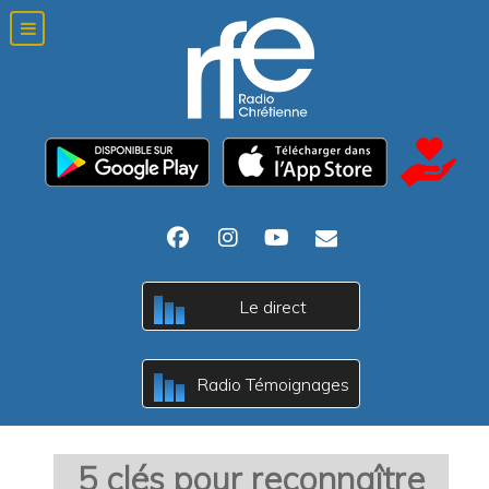
c
Le direct
B
A
c
Radio Témoignages
B
A
5 clés pour reconnaître