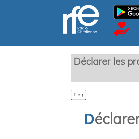
Déclarer les p
Blog
éclare
D