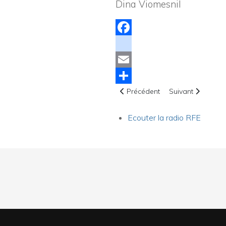
Dina Viomesnil
Facebook
instagram
Email
Article précédent : Prière pour la
Article suivant : 
Share
Précédent
Suivant
Ecouter la radio RFE