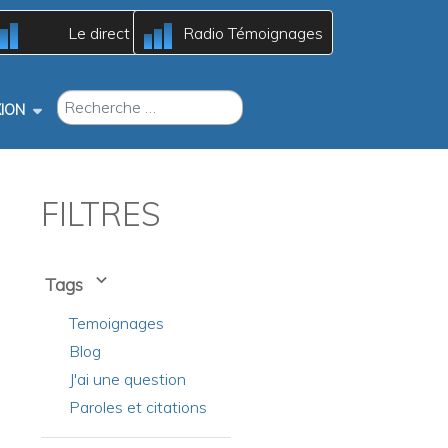
c
c
Le direct
Radio Témoignages
B
B
A
A
RECHERCHER
ION
FILTRES
Tags
Temoignages
Blog
J'ai une question
Paroles et citations