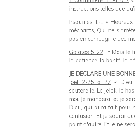
1 Corinthiens 11-1 à 2
« 
instructions telles que qu’
Psaumes 1-1
« Heureux 
méchants, Qui ne s'arrête
pas en compagnie des mo
Galates 5 :22
: « Mais le f
la patience, la bonté, la bé
JE DECLARE UNE BONN
Joël 2-25 à 27
« Dieu 
sauterelle, Le jélek, le h
moi. Je mangerai et je ser
Dieu, qui aura fait pour 
confusion. Et je saurai qu
point d'autre, Et je ne ser