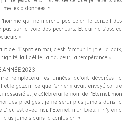
j’imite Jésus le Christ et de ce que je retiens ses
il me les a données. »
l'homme qui ne marche pas selon le conseil des
 pas sur la voie des pécheurs, Et qui ne s'assied
queurs »
ruit de l'Esprit en moi, c'est l'amour, la joie, la paix,
nignité, la fidélité, la douceur, la tempérance ».
E ANNÉE 2023
me remplacera les années qu'ont dévorées la
asil et le gazam, ce que l’ennemi avait envoyé contre
ai rassasié et je célébrerai le nom de l'Eternel, mon
moi des prodiges ; je ne serai plus jamais dans la
e Dieu est avec moi, l'Eternel, mon Dieu, il n'y en a
ai plus jamais dans la confusion. »