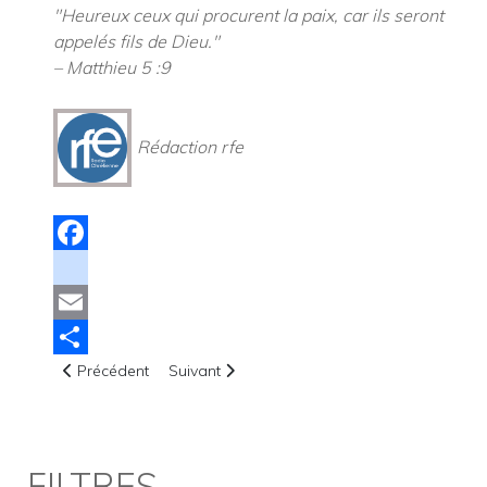
"Heureux ceux qui procurent la paix, car ils seront
appelés fils de Dieu."
– Matthieu 5 :9
Rédaction rfe
Facebook
instagram
Email
Article précédent : Crucifié pour sa Foi aux usa !
Article suivant : Les Prières d’une Mère
Share
Précédent
Suivant
FILTRES