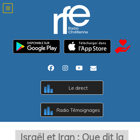
Le direct
c
B
A
Radio Témoignages
c
B
A
Israël et Iran : Que dit la