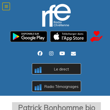
A
Le direct
c
B
A
Radio Témoignages
c
B
Patrick Bonhomme bio