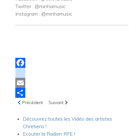
Twitter : @minhamusic
Instagram : @minhamusic
Facebook
instagram
Email
Article précédent : Bio Gila MP
Article suivant : Leah Bicep - Pure | Dernier si
Share
Précédent
Suivant
Découvrez toutes les Vidéo des artistes
Chretiens !
Ecouter la Radion RFE !