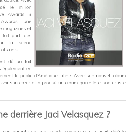
é le million
ove Awards, 3
 Awards, une
de magazines et
 fait parti des
 sur la scène
ats unis.
st dû au fait
is également en
ement le public d’Amérique latine. Avec son nouvel l’album
rir son cœur et a produit un album qui reflète une artiste
he derrière Jaci Velasquez ?
d ses parents se sont rendu compte qu’elle avait déjà le