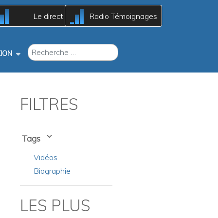
Le direct
Radio Témoignages
A
A
c
c
B
B
RECHERCHER
ION
FILTRES
Tags
Vidéos
Biographie
LES PLUS