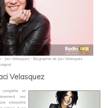
 - Jaci Velasquez - Biographie de Jaci Velasquez
pagnol
aci Velasquez
s complète et
lièrement ses
ne interprète
t actrice. Avec