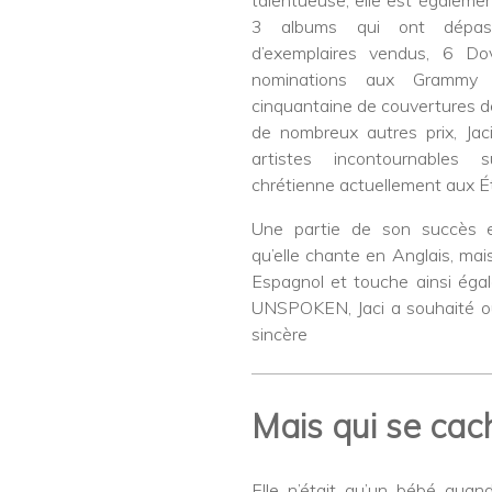
3 albums qui ont dépass
d’exemplaires vendus, 6 D
nominations aux Grammy
cinquantaine de couvertures 
de nombreux autres prix, Jaci
artistes incontournables
chrétienne actuellement aux Ét
Une partie de son succès e
qu’elle chante en Anglais, ma
Espagnol et touche ainsi égal
UNSPOKEN, Jaci a souhaité ouv
sincère
Mais qui se cac
Elle n’était qu’un bébé quan