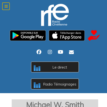
Le direct
B
A
c
Radio Témoignages
B
A
c
Michael W. Smith