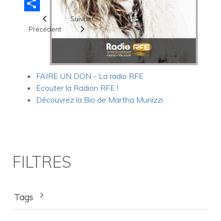
Email
Article précédent : Vidéo " I'm at Peace" par Vicki Yohe
Article suivant : Vidéo " Entends ma prière" p
Share
Suivant
Précédent
FAIRE UN DON - La radio RFE
Ecouter la Radion RFE !
Découvrez la Bio de Martha Munizzi
FILTRES
Tags