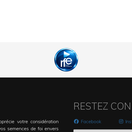
RESTEZ CO
précie votre considération
Facebook
In
vos semences de foi envers