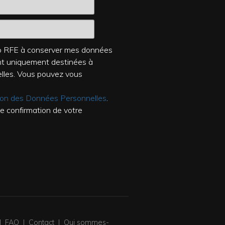
dio RFE à conserver mes données
ont uniquement destinées à
elles. Vous pouvez vous
tion des Données Personnelles
.
de confirmation de votre
|
FAQ
|
Contact
|
Qui sommes-