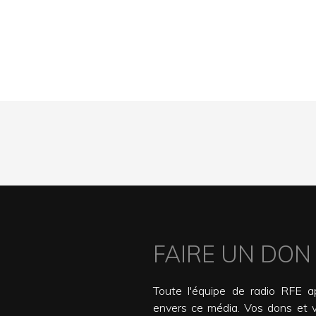
FAIRE UN DON
Toute l'équipe de radio RFE ap
envers ce média. Vos dons et 