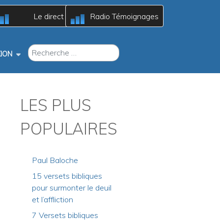
Le direct
Radio Témoignages
B
B
A
A
c
c
RECHERCHER
ION
LES PLUS
POPULAIRES
Paul Baloche
15 versets bibliques
pour surmonter le deuil
et l’affliction
7 Versets bibliques