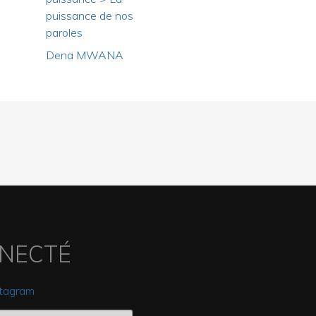
puissance de nos
paroles
Dena MWANA
NNECTÉ
stagram