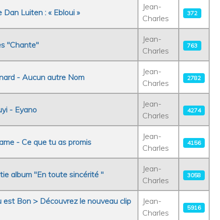
Jean-
Dan Luiten : « Ebloui »
372
Charles
Jean-
es "Chante"
763
Charles
Jean-
nard - Aucun autre Nom
2782
Charles
Jean-
yi - Eyano
4274
Charles
Jean-
ame - Ce que tu as promis
4156
Charles
Jean-
ie album "En toute sincérité "
3058
Charles
u est Bon > Découvrez le nouveau clip
Jean-
5916
Charles