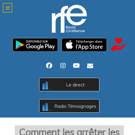
Le direct
A
c
B
Radio Témoignages
A
c
B
Comment les arrêter les