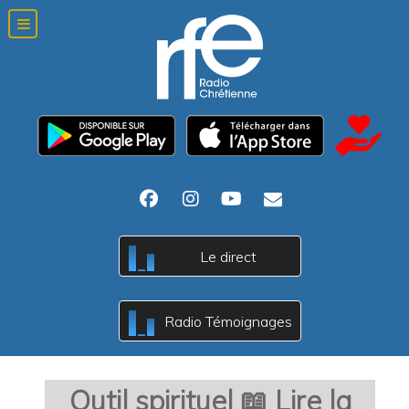
Le direct
c
B
A
Radio Témoignages
c
B
A
Outil spirituel 📖 Lire la