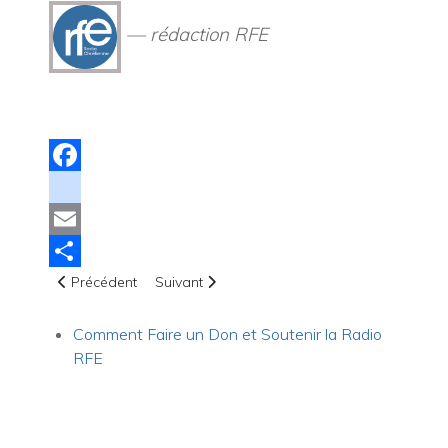
— rédaction RFE
Facebook
instagram
Email
Article précédent : Hommage à Mario Massicotte
Article suivant : Fête des mères : 5 raisons 
Share
Précédent
Suivant
Comment Faire un Don et Soutenir la Radio
RFE