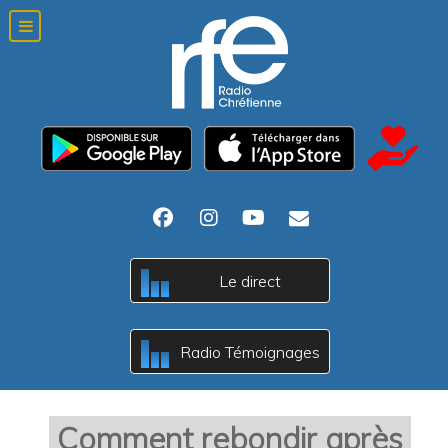
Le direct
c
B
A
Radio Témoignages
c
B
A
Comment rebondir après