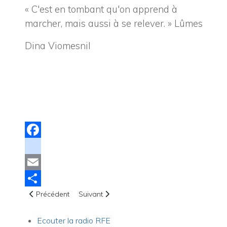
« C'est en tombant qu'on apprend à
marcher, mais aussi à se relever. » Lûmes
Dina Viomesnil
Facebook
instagram
Email
Article précédent : Veux-tu faire la prière du salut ?
Article suivant : 12 Versets bibliques sur la g
Share
Précédent
Suivant
Ecouter la radio RFE