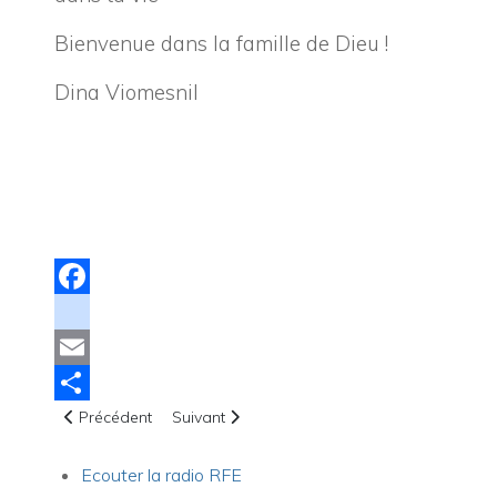
Bienvenue dans la famille de Dieu !
Dina Viomesnil
Facebook
instagram
Email
Article précédent : Comment vivre dans la grace ?
Article suivant : Comment rebondir après une
Share
Précédent
Suivant
Ecouter la radio RFE