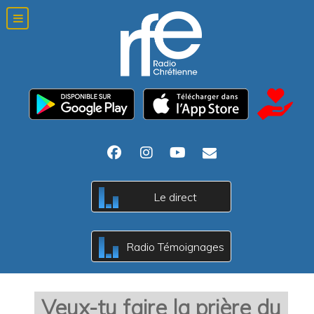
c
Le direct
B
A
c
Radio Témoignages
B
A
Veux-tu faire la prière du