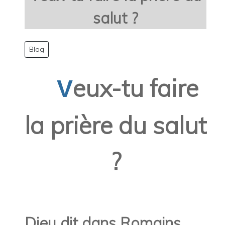
salut ?
Blog
eux-tu faire
V
la prière du salut
?
Dieu dit dans Romains