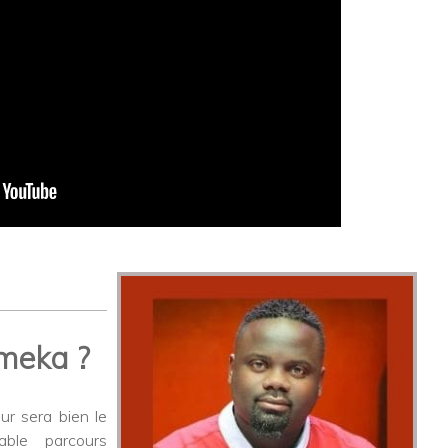
Emeka ?
eur sera bien le
ble parcours