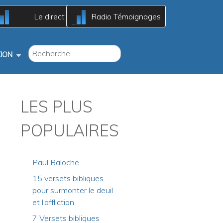
A
A
Le direct
Radio Témoignages
c
c
B
B
RECHERCHER
ION
LES PLUS
POPULAIRES
Paul Baloche
15 versets bibliques
pour surmonter le deuil
et l’affliction
7 Versets bibliques