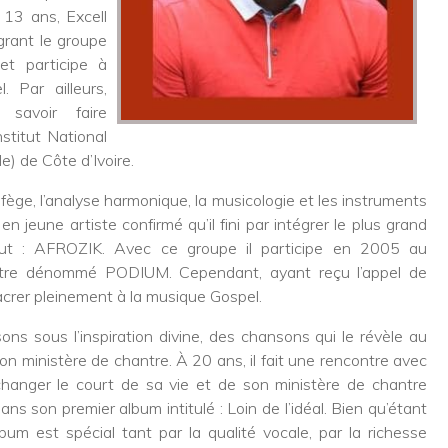
e 13 ans, Excell
grant le groupe
t participe à
. Par ailleurs,
 savoir faire
nstitut National
le) de Côte d’Ivoire.
fège, l’analyse harmonique, la musicologie et les instruments
en jeune artiste confirmé qu’il fini par intégrer le plus grand
titut : AFROZIK. Avec ce groupe il participe en 2005 au
estre dénommé PODIUM. Cependant, ayant reçu l’appel de
acrer pleinement à la musique Gospel.
ns sous l’inspiration divine, des chansons qui le révèle au
on ministère de chantre. À 20 ans, il fait une rencontre avec
changer le court de sa vie et de son ministère de chantre
ans son premier album intitulé : Loin de l’idéal. Bien qu’étant
bum est spécial tant par la qualité vocale, par la richesse