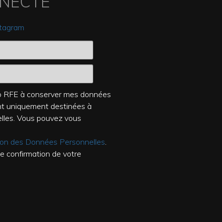
NNECTÉ
stagram
dio RFE à conserver mes données
ont uniquement destinées à
elles. Vous pouvez vous
tion des Données Personnelles
.
de confirmation de votre