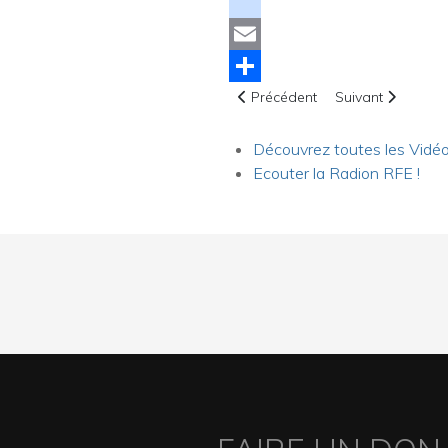
Facebook
instagram
Email
Article précédent : Bio Lord Lo
Article suivant : 
Share
Précédent
Suivant
Découvrez toutes les Vidéo 
Ecouter la Radion RFE !