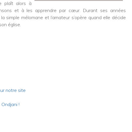
e plaît alors à
ansons et à les apprendre par cœur. Durant ses années
re la simple mélomane et l’amateur s’opère quand elle décide
son église.
chez
Vidéo le clip Roi des rois de Dana-jo
ur notre site
 Ondjani !