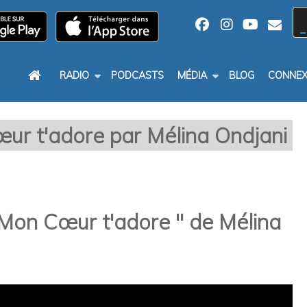
RADIO
PODCASTS
MÉDIA
BLOG
CONNEX
ur t'adore par Mélina Ondjani
" Mon Cœur t'adore " de Mélina