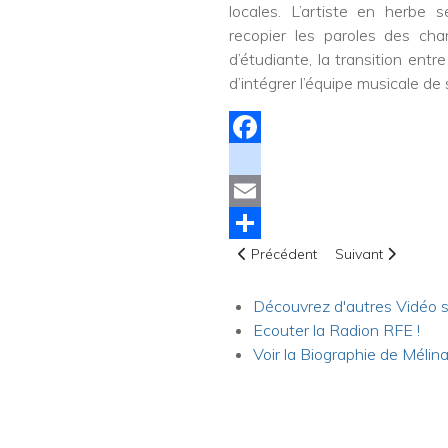
locales. L’artiste en herbe s
recopier les paroles des ch
d’étudiante, la transition ent
d’intégrer l’équipe musicale de 
Facebook
instagram
Email
Article précédent : Ricardo San
Article suivant : 
Share
Précédent
Suivant
Découvrez d'autres Vidéo s
Ecouter la Radion RFE !
Voir la Biographie de Mélina