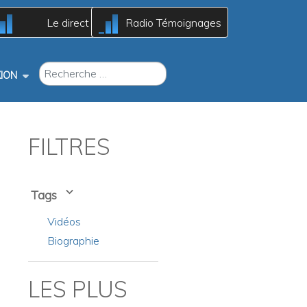
Le direct
Radio Témoignages
A
A
c
c
B
B
RECHERCHER
ION
FILTRES
Tags
Vidéos
Biographie
LES PLUS