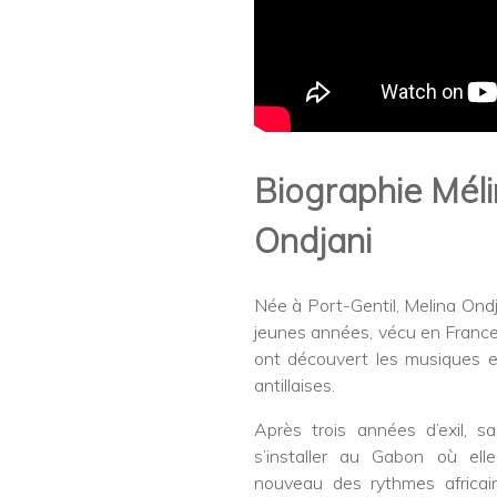
Biographie Mél
Ondjani
Née à Port-Gentil, Melina Ondj
jeunes années, vécu en France 
ont découvert les musiques 
antillaises.
Après trois années d’exil, sa
s’installer au Gabon où ell
nouveau des rythmes africai