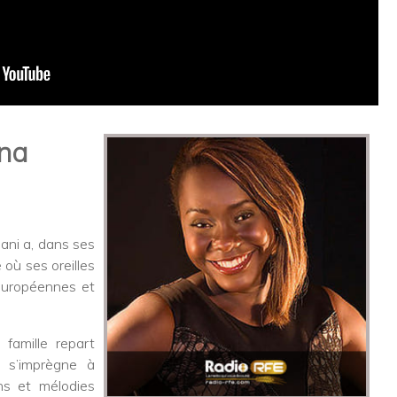
ina
ani a, dans ses
où ses oreilles
européennes et
 famille repart
e s’imprègne à
ns et mélodies