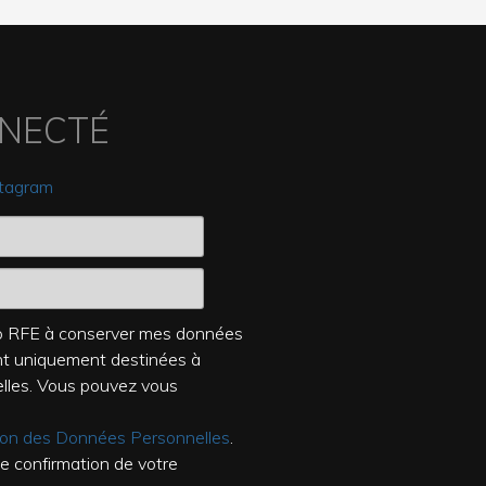
NNECTÉ
stagram
dio RFE à conserver mes données
ont uniquement destinées à
elles. Vous pouvez vous
tion des Données Personnelles
.
de confirmation de votre