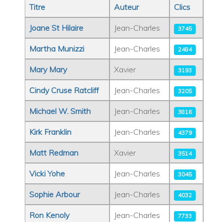
Titre
Auteur
Clics
Articles
Joane St Hilaire
Jean-Charles
3745
Martha Munizzi
Jean-Charles
2484
Mary Mary
Xavier
3193
Cindy Cruse Ratcliff
Jean-Charles
3205
Michael W. Smith
Jean-Charles
3816
Kirk Franklin
Jean-Charles
4379
Matt Redman
Xavier
3514
Vicki Yohe
Jean-Charles
3045
Sophie Arbour
Jean-Charles
4032
Ron Kenoly
Jean-Charles
7733