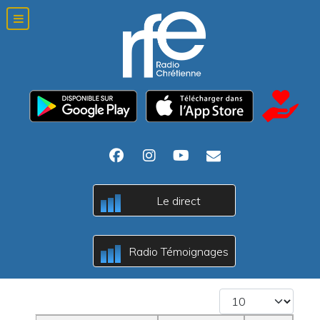
Le direct
B
A
c
Radio Témoignages
B
A
c
Afficher #