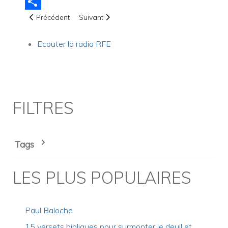
Email
Article précédent : Comment vivre libre du stress
Article suivant : Comment apprendre à garde
Share
Précédent
Suivant
Ecouter la radio RFE
FILTRES
Tags
LES PLUS POPULAIRES
Paul Baloche
15 versets bibliques pour surmonter le deuil et