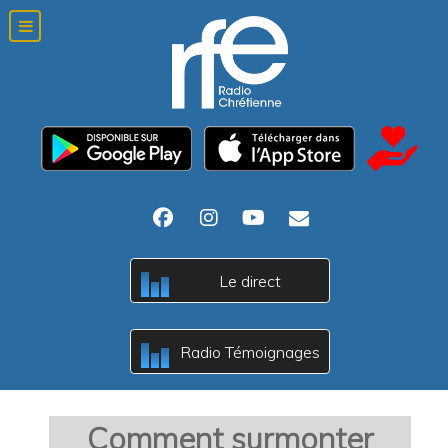
B
Le direct
A
c
B
Radio Témoignages
A
c
Comment surmonter