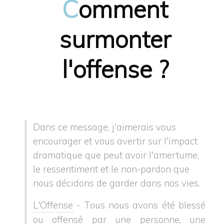
C
omment
surmonter
l'offense ?
Dans ce message, j'aimerais vous
encourager et vous avertir sur l'impact
dramatique que peut avoir l'amertume,
le ressentiment et le non-pardon que
nous décidons de garder dans nos vies.
L'Offense
-
Tous nous avons été blessé
ou offensé par une personne, une