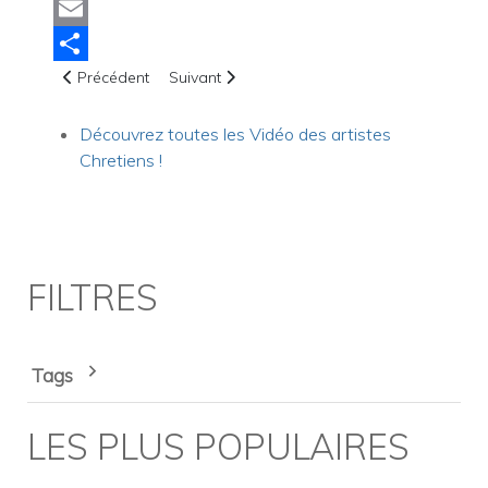
instagram
Email
Article précédent : Tammy Trent
Article suivant : Carolina Johanna Plancqueel
Share
Précédent
Suivant
Découvrez toutes les Vidéo des artistes
Chretiens !
FILTRES
Tags
LES PLUS POPULAIRES