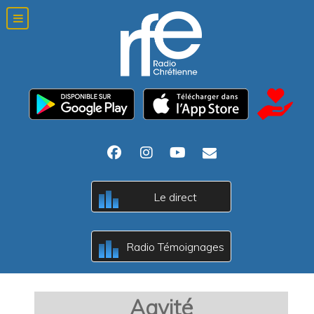
Le direct
c
B
A
Radio Témoignages
c
B
A
Aayité